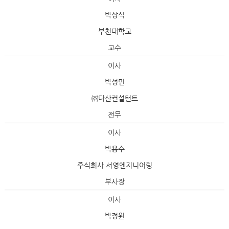
박상식
부천대학교
교수
이사
박성민
㈜다산컨설턴트
전무
이사
박용수
주식회사 서영엔지니어링
부사장
이사
박정원