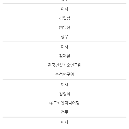
이사
김일섭
㈜유신
상무
이사
김재환
한국건설기술연구원
수석연구원
이사
김정식
㈜도화엔지니어링
전무
이사