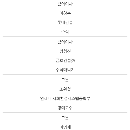
참여이사
이창수
롯데건설
수석
참여이사
정성진
금호건설㈜
수석매니저
고문
조원철
연세대 사회환경시스템공학부
명예교수
고문
이영재