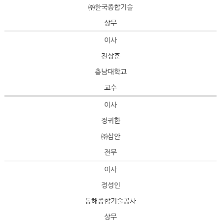
㈜한국종합기술
상무
이사
전상훈
충남대학교
교수
이사
정귀한
㈜삼안
전무
이사
정성인
동해종합기술공사
상무