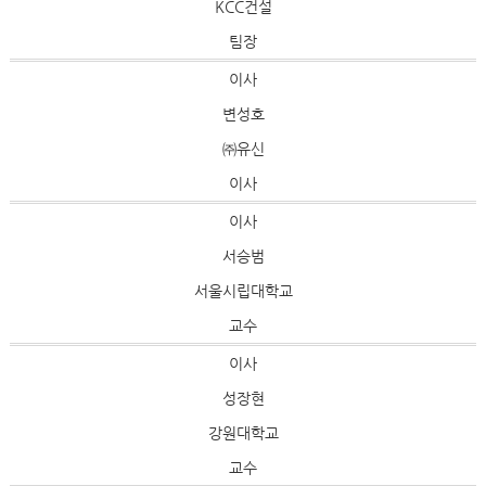
KCC건설
팀장
이사
변성호
㈜유신
이사
이사
서승범
서울시립대학교
교수
이사
성장현
강원대학교
교수