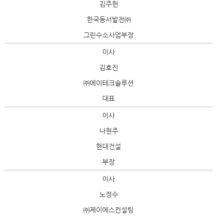
김주헌
한국동서발전㈜
그린수소사업부장
이사
김호진
㈜에이테크솔루션
대표
이사
나현주
현대건설
부장
이사
노정수
㈜제이에스컨설팅