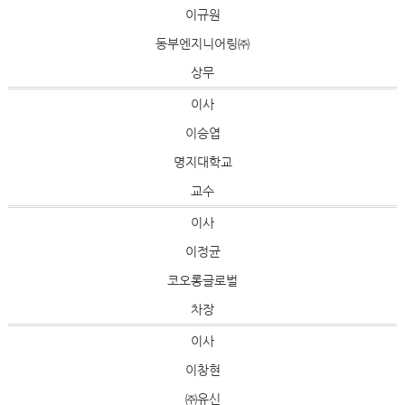
이규원
동부엔지니어링㈜
상무
이사
이승엽
명지대학교
교수
이사
이정균
코오롱글로벌
차장
이사
이창현
㈜유신