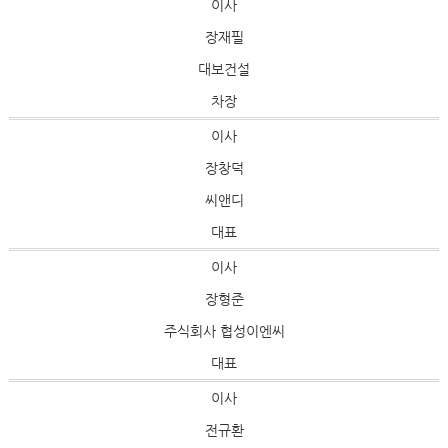
이사
장재필
대보건설
차장
이사
장창덕
씨앤디
대표
이사
장형준
주식회사 협성이엔씨
대표
이사
전규환