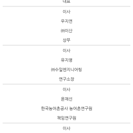
대표
이사
우지연
㈜이산
상무
이사
유지영
㈜수일엔지니어링
연구소장
이사
윤재선
한국농어촌공사 농어촌연구원
책임연구원
이사