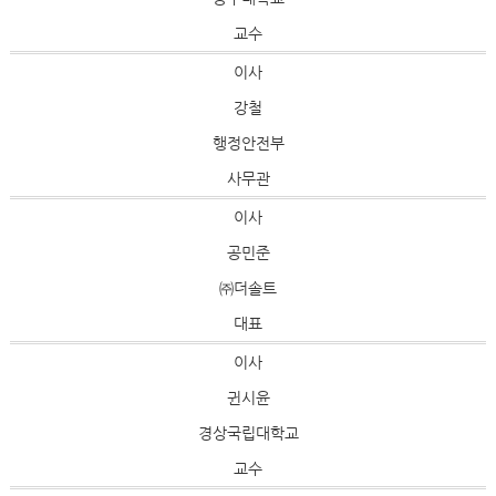
교수
이사
강철
행정안전부
사무관
이사
공민준
㈜더솔트
대표
이사
귄시윤
경상국립대학교
교수