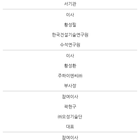
서기관
이사
황성필
한국건설기술연구원
수석연구원
이사
황성환
주하이엔씨㈜
부사장
참여이사
곽현구
㈜오성기술단
대표
참여이사