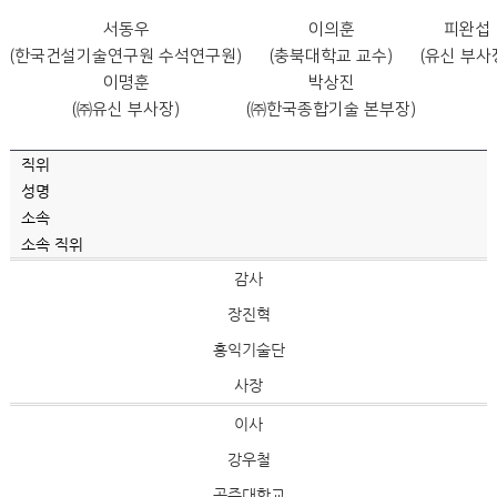
서동우
이의훈
피완섭
(한국건설기술연구원 수석연구원)
(충북대학교 교수)
(유신 부사
이명훈
박상진
(㈜유신 부사장)
(㈜한국종합기술 본부장)
직위
성명
소속
소속 직위
감사
장진혁
홍익기술단
사장
이사
강우철
공주대학교