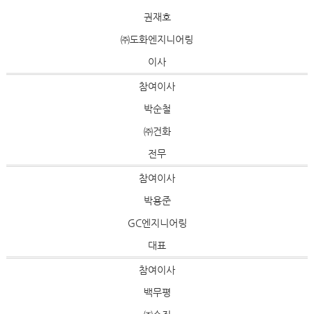
권재호
㈜도화엔지니어링
이사
참여이사
박순철
㈜건화
전무
참여이사
박용준
GC엔지니어링
대표
참여이사
백무평