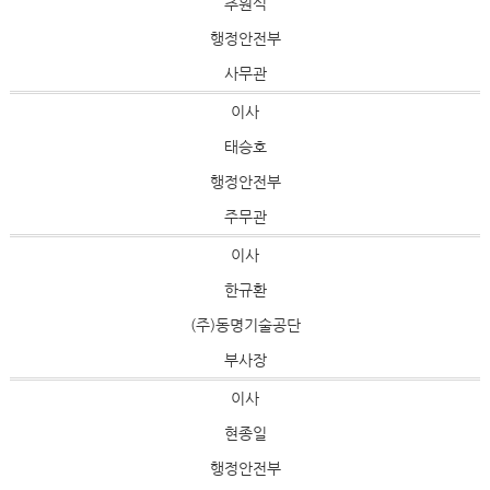
추원식
행정안전부
사무관
이사
태승호
행정안전부
주무관
이사
한규환
(주)동명기술공단
부사장
이사
현종일
행정안전부