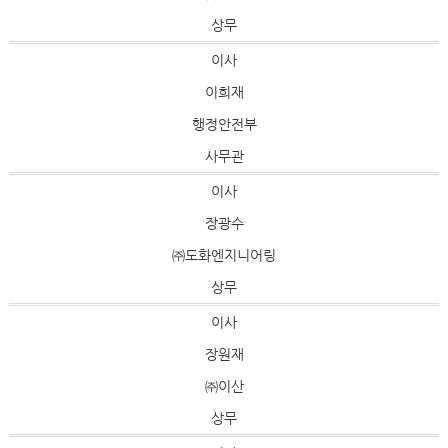
상무
이사
이희재
행정안전부
사무관
이사
장광수
㈜도화엔지니어링
상무
이사
장원재
㈜이산
상무