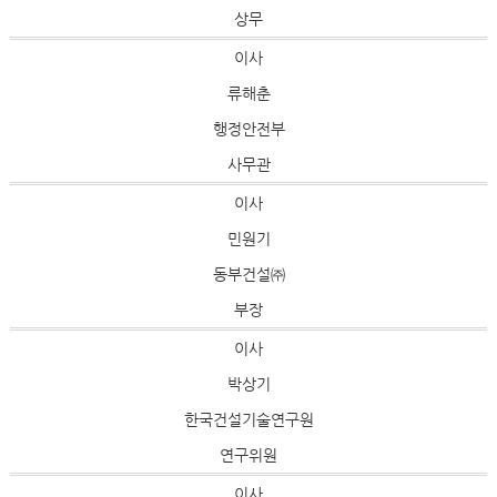
상무
이사
류해춘
행정안전부
사무관
이사
민원기
동부건설㈜
부장
이사
박상기
한국건설기술연구원
연구위원
이사