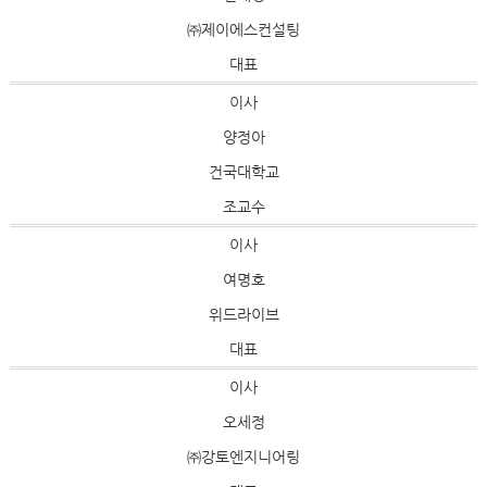
㈜제이에스컨설팅
대표
이사
양정아
건국대학교
조교수
이사
여명호
위드라이브
대표
이사
오세정
㈜강토엔지니어링