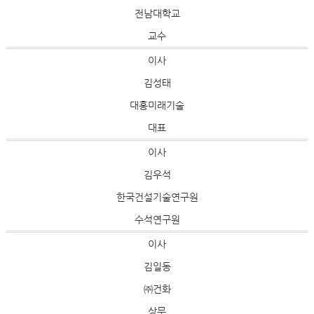
전남대학교
교수
이사
김성태
대흥미래기술
대표
이사
김우석
한국건설기술연구원
수석연구원
이사
김일동
㈜건화
상무