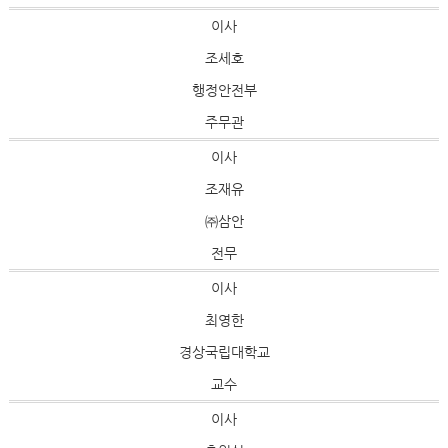
이사
조세호
행정안전부
주무관
이사
조재유
㈜삼안
전무
이사
최영한
경상국립대학교
교수
이사