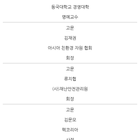
동국대학교 경영대학
명예교수
고문
김재권
아시아 친환경 자원 협회
회장
고문
류지협
(사)재난안전관리원
회장
고문
김문모
헥코리아
사장