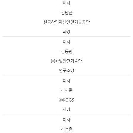
이사
김남균
한국산림재난안전기술공단
과장
이사
김동민
㈜한빛안전기술단
연구소장
이사
김서준
㈜KOGS
사장
이사
김성윤