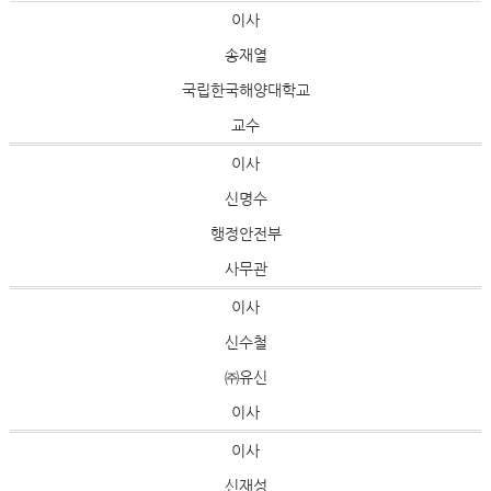
이사
송재열
국립한국해양대학교
교수
이사
신명수
행정안전부
사무관
이사
신수철
㈜유신
이사
이사
신재성