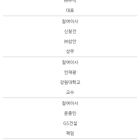
㈜수직
대표
참여이사
신창건
㈜삼안
상무
참여이사
안재광
강원대학교
교수
참여이사
윤종민
GS건설
책임