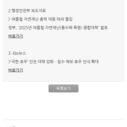
2.행정안전부 보도자료
> 여름철 자연재난 총력 대응 태세 돌입
정부, '2025년 여름철 자연재난(풍수해·폭염) 종합대책' 발표
바로가기
3. kbs뉴스
>‘극한 호우’ 안전 대책 강화…침수 예보·호우 안내 확대
바로가기
목록보기