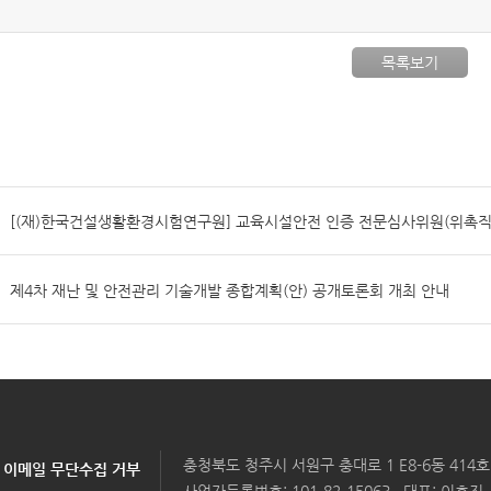
목록보기
[(재)한국건설생활환경시험연구원] 교육시설안전 인증 전문심사위원(위촉직
제4차 재난 및 안전관리 기술개발 종합계획(안) 공개토론회 개최 안내
충청북도 청주시 서원구 충대로 1 E8-6동 414호
이메일 무단수집 거부
사업자등록번호: 101-82-15063 대표: 이호진