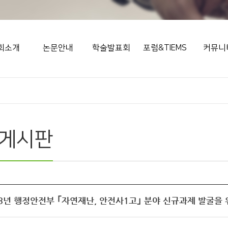
회소개
논문안내
학술발표회
포럼&TIEMS
커뮤니
게시판
’23년 행정안전부 ｢자연재난, 안전사1고｣ 분야 신규과제 발굴