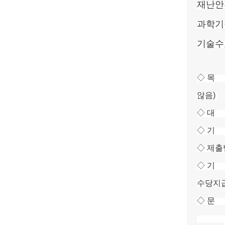
재난안
과학기
기술수
◇ 목 
않음)
◇ 대 
◇ 기 간 
◇ 제출방
◇ 기 
수당지
◇ 문 의
행정안전