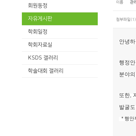
이름
관
회원동정
자유게시판
첨부파일(1)
학회일정
안녕하
학회자료실
KSDS 갤러리
행정안
학술대회 갤러리
분야의
또한,
발굴도
* 행안