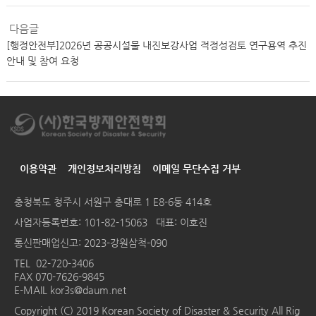
다음글
[행정안전부]2026년 공공시설물 내진보강사업 적정성검토 연구용역 추진
안내 및 참여 요청
이용약관
개인정보처리방침
이메일 무단수집 거부
충청북도 청주시 서원구 충대로 1 E8-6동 414호
사업자등록번호: 101-82-15063 대표: 이호진
통신판매업신고: 2023-강원삼척-090
TEL
02-720-3406
FAX 070-7626-9845
E-MAIL
kor3s@daum.net
Copyright (C) 2019 Korean Society of Disaster & Security All Rig